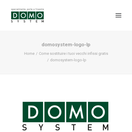
domosystem-logo-lp
SHOWROOM
Home
Come sostituire i tuoi vecchi infissi gratis
PRODOTTI
domosystem-logo-lp
REALIZZAZIONI
PARTNERS
SERVIZI
NEWS
CONTATTI
PROMO INTERNORM