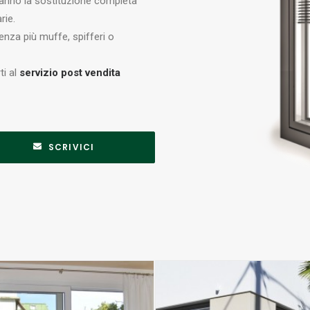
anno la sostituzione completa
rie.
 senza più muffe, spifferi o
ti al
servizio post vendita
SCRIVICI