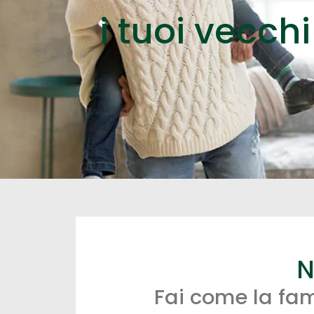
i tuoi vecchi
N
Fai come la fam