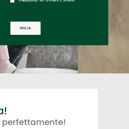
Privacy policy - Art. 13/14 del R. E. 2016/679
[recaptcha]
a!
o perfettamente!