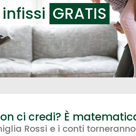
 infissi
GRATIS
on ci credi? È matematic
iglia Rossi e i conti tornerann