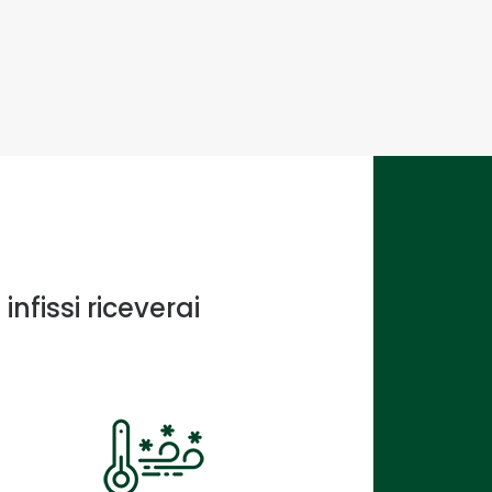
Dav
nfissi riceverai