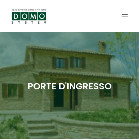
SHOWROOM
PRODOTTI
REALIZZAZIONI
PARTNERS
PORTE D'INGRESSO
SERVIZI
NEWS
CONTATTI
PROMO INTERNORM