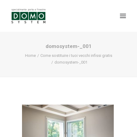
domosystem-_001
SHOWROOM
Home
Come sostituire i tuoi vecchi infissi gratis
PRODOTTI
domosystem-_001
REALIZZAZIONI
PARTNERS
SERVIZI
NEWS
CONTATTI
PROMO INTERNORM