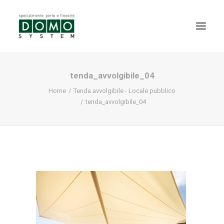
tenda_avvolgibile_04
SHOWROOM
Home
Tenda avvolgibile - Locale pubblico
PRODOTTI
tenda_avvolgibile_04
REALIZZAZIONI
PARTNERS
SERVIZI
NEWS
CONTATTI
PROMO INTERNORM