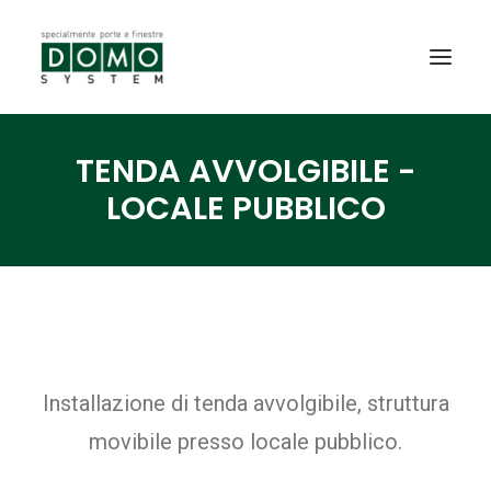
TENDA AVVOLGIBILE -
SHOWROOM
LOCALE PUBBLICO
PRODOTTI
REALIZZAZIONI
PARTNERS
SERVIZI
NEWS
Installazione di tenda avvolgibile, struttura
CONTATTI
movibile presso locale pubblico.
PROMO INTERNORM