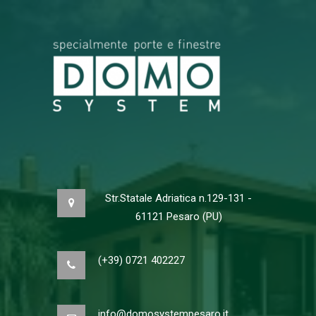
Str.Statale Adriatica n.129-131 -
61121 Pesaro (PU)
(+39) 0721 402227
info@domosystempesaro.it