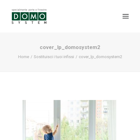
cover_lp_domosystem2
SHOWROOM
Home
Sostituisci i tuoi infissi
cover_lp_domosystem2
PRODOTTI
REALIZZAZIONI
PARTNERS
SERVIZI
NEWS
CONTATTI
PROMO INTERNORM