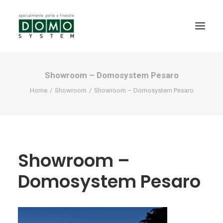
Showroom – Domosystem Pesaro
SHOWROOM
Home
Showroom
Showroom – Domosystem Pesaro
PRODOTTI
REALIZZAZIONI
PARTNERS
SERVIZI
Showroom –
NEWS
Domosystem Pesaro
CONTATTI
PROMO INTERNORM