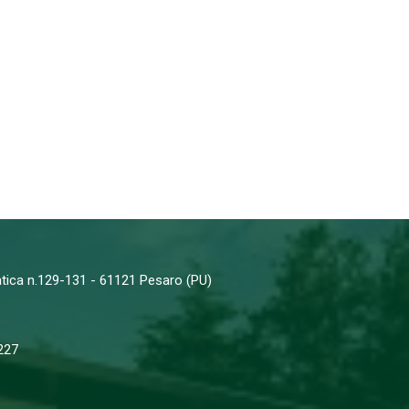
iatica n.129-131 - 61121 Pesaro (PU)
227