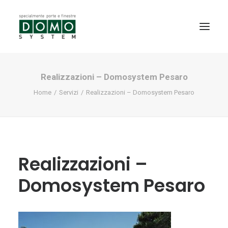
Realizzazioni – Domosystem Pesaro
SHOWROOM
Home
Servizi
Realizzazioni – Domosystem Pesaro
PRODOTTI
REALIZZAZIONI
PARTNERS
SERVIZI
Realizzazioni –
NEWS
Domosystem Pesaro
CONTATTI
PROMO INTERNORM