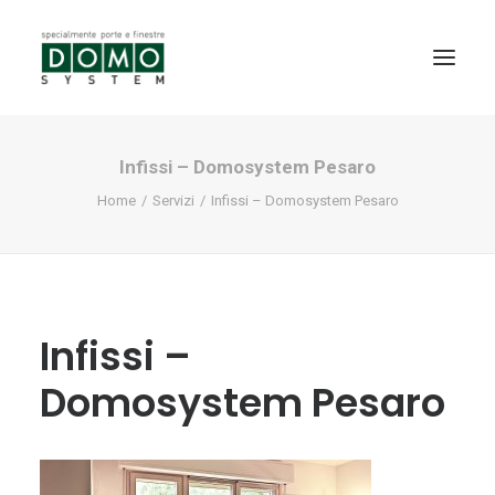
Infissi – Domosystem Pesaro
SHOWROOM
Home
Servizi
Infissi – Domosystem Pesaro
PRODOTTI
REALIZZAZIONI
PARTNERS
SERVIZI
Infissi –
NEWS
Domosystem Pesaro
CONTATTI
PROMO INTERNORM