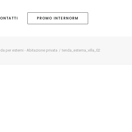
ONTATTI
PROMO INTERNORM
da per esterni - Abitazione privata
tenda_esterna_villa_02