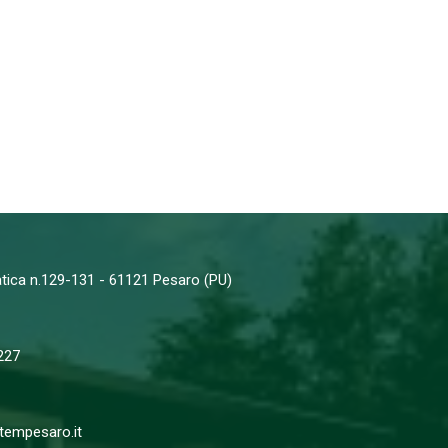
iatica n.129-131 - 61121 Pesaro (PU)
227
empesaro.it