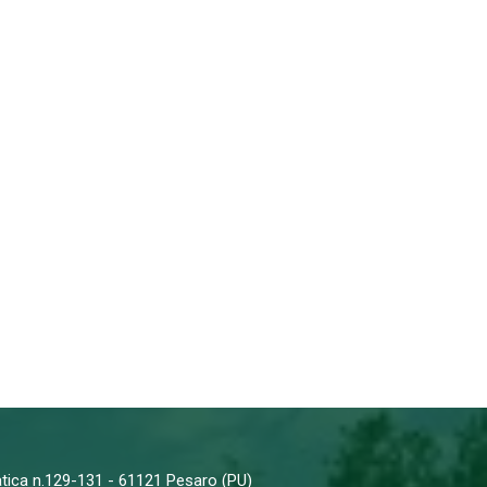
iatica n.129-131 - 61121 Pesaro (PU)