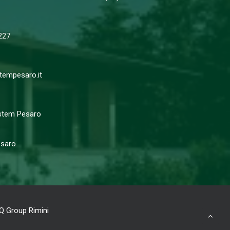
227
empesaro.it
stem Pesaro
saro
Q Group Rimini