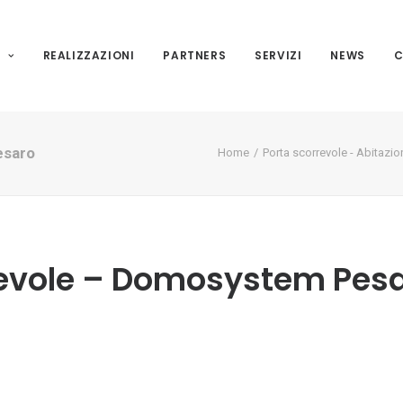
I
REALIZZAZIONI
PARTNERS
SERVIZI
NEWS
C
esaro
Home
Porta scorrevole - Abitazio
revole – Domosystem Pes