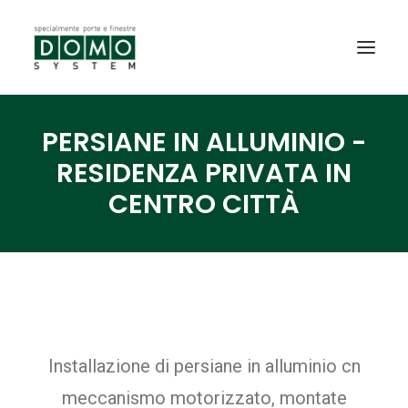
PERSIANE IN ALLUMINIO -
SHOWROOM
RESIDENZA PRIVATA IN
PRODOTTI
CENTRO CITTÀ
REALIZZAZIONI
PARTNERS
SERVIZI
NEWS
CONTATTI
Installazione di persiane in alluminio cn
PROMO INTERNORM
meccanismo motorizzato, montate