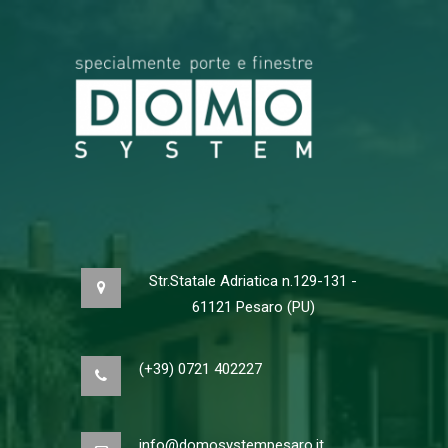
Str.Statale Adriatica n.129-131 -
61121 Pesaro (PU)
(+39) 0721 402227
info@domosystempesaro.it