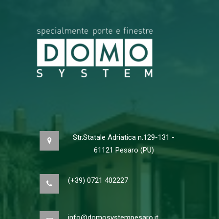
Str.Statale Adriatica n.129-131 -
61121 Pesaro (PU)
(+39) 0721 402227
info@domosystempesaro.it