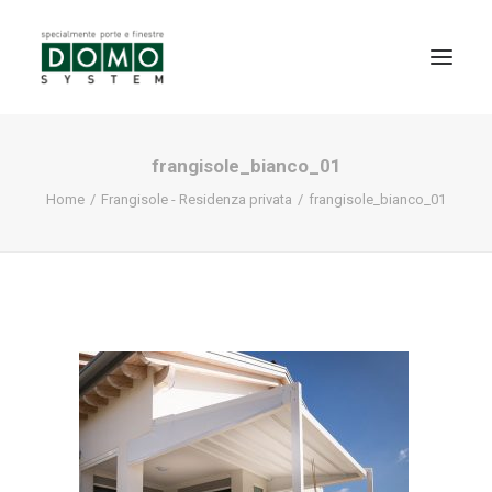
frangisole_bianco_01
SHOWROOM
Home
Frangisole - Residenza privata
frangisole_bianco_01
PRODOTTI
REALIZZAZIONI
PARTNERS
SERVIZI
NEWS
CONTATTI
PROMO INTERNORM