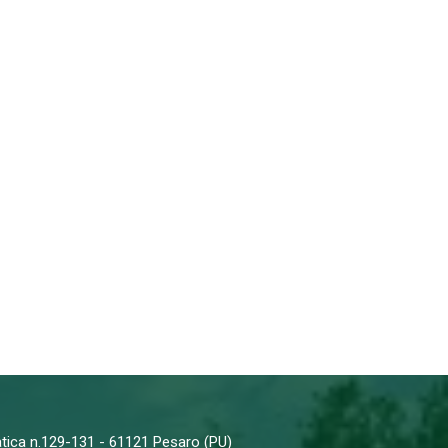
iatica n.129-131 - 61121 Pesaro (PU)