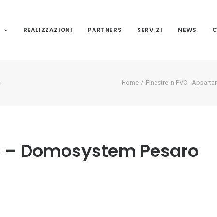
I
REALIZZAZIONI
PARTNERS
SERVIZI
NEWS
C
o
Home
Finestre in PVC - Apparta
ne – Domosystem Pesaro