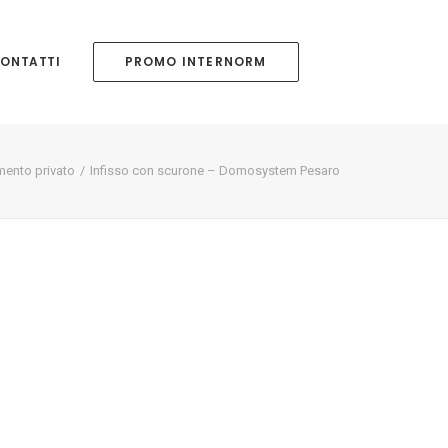
ONTATTI
PROMO INTERNORM
mento privato
Infisso con scurone – Domosystem Pesaro