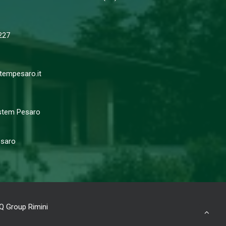
227
empesaro.it
stem Pesaro
saro
Q Group Rimini