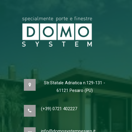
Str.Statale Adriatica n.129-131 -
61121 Pesaro (PU)
(+39) 0721 402227
info@domosystempesaro.it