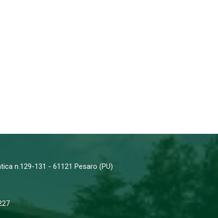
iatica n.129-131 - 61121 Pesaro (PU)
227