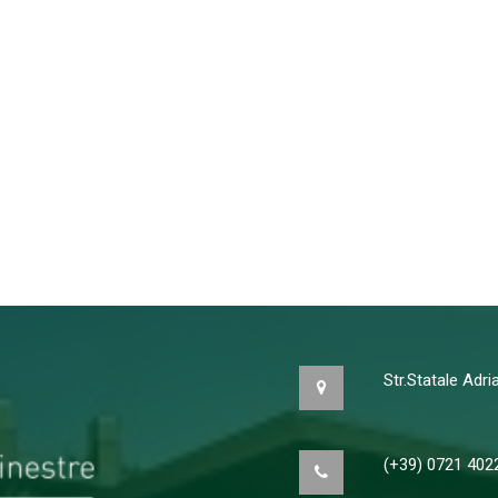
Str.Statale Adr
(+39) 0721 402