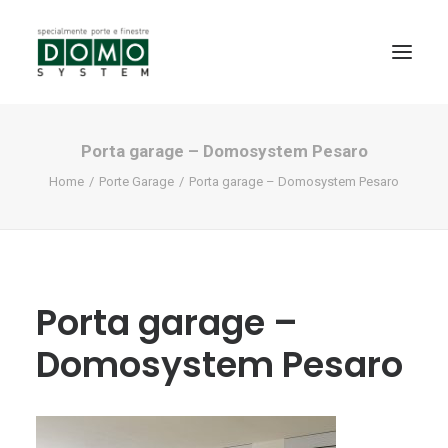
Porta garage – Domosystem Pesaro
SHOWROOM
Home
Porte Garage
Porta garage – Domosystem Pesaro
PRODOTTI
REALIZZAZIONI
PARTNERS
SERVIZI
Porta garage –
NEWS
Domosystem Pesaro
CONTATTI
PROMO INTERNORM