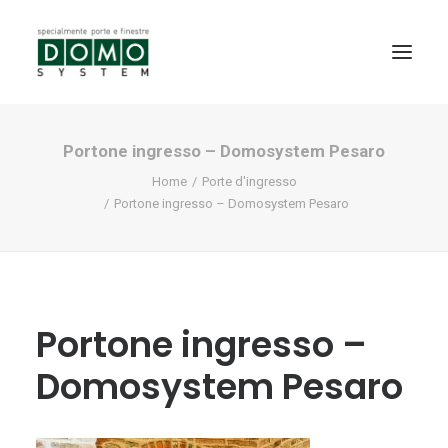
Portone ingresso – Domosystem Pesaro
SHOWROOM
Home
Porte d'ingresso
PRODOTTI
Portone ingresso – Domosystem Pesaro
REALIZZAZIONI
PARTNERS
SERVIZI
Portone ingresso –
NEWS
Domosystem Pesaro
CONTATTI
PROMO INTERNORM