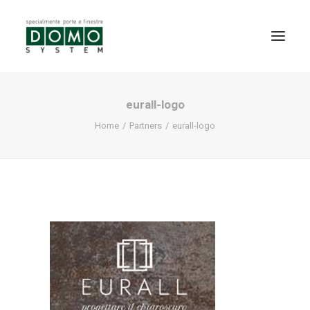
eurall-logo
SHOWROOM
Home
Partners
eurall-logo
PRODOTTI
REALIZZAZIONI
PARTNERS
SERVIZI
NEWS
CONTATTI
PROMO INTERNORM