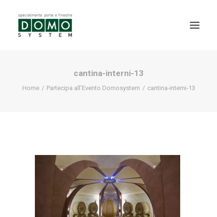
cantina-interni-13
SHOWROOM
Home
Partecipa all'Evento Domosystem
cantina-interni-13
PRODOTTI
REALIZZAZIONI
PARTNERS
SERVIZI
NEWS
CONTATTI
PROMO INTERNORM