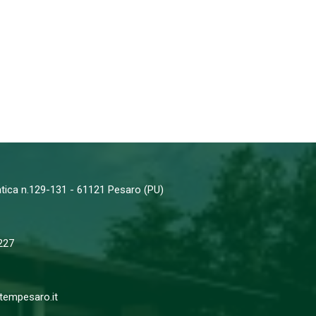
iatica n.129-131 - 61121 Pesaro (PU)
227
empesaro.it