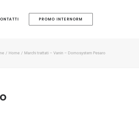
ONTATTI
PROMO INTERNORM
me
Home
Marchi trattati – Vanin – Domosystem Pesaro
ro