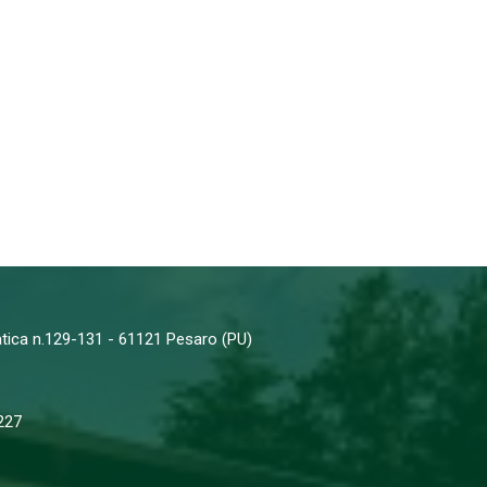
iatica n.129-131 - 61121 Pesaro (PU)
227