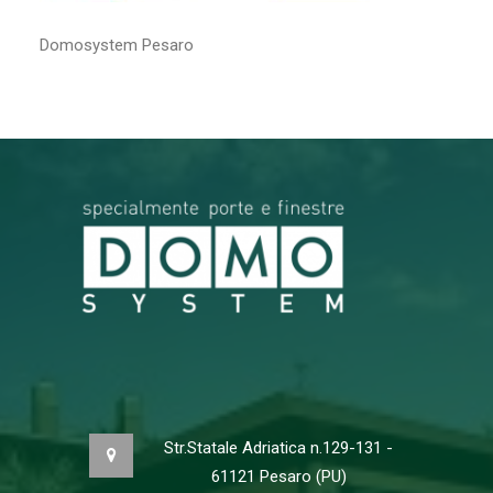
Domosystem Pesaro
RICERCA
Str.Statale Adriatica n.129-131 -
61121 Pesaro (PU)