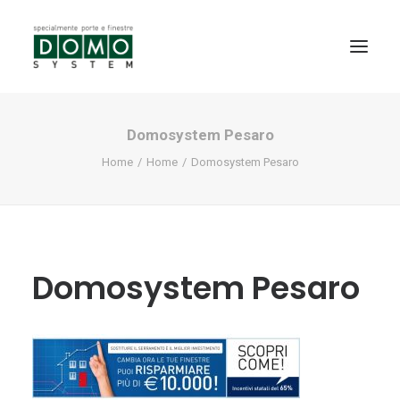
Domosystem Pesaro
SHOWROOM
Home
Home
Domosystem Pesaro
PRODOTTI
REALIZZAZIONI
PARTNERS
SERVIZI
Domosystem Pesaro
NEWS
CONTATTI
PROMO INTERNORM