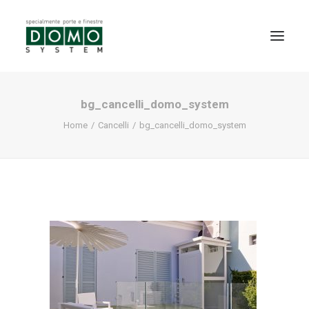
bg_cancelli_domo_system
SHOWROOM
Home
Cancelli
bg_cancelli_domo_system
PRODOTTI
REALIZZAZIONI
PARTNERS
SERVIZI
NEWS
CONTATTI
PROMO INTERNORM